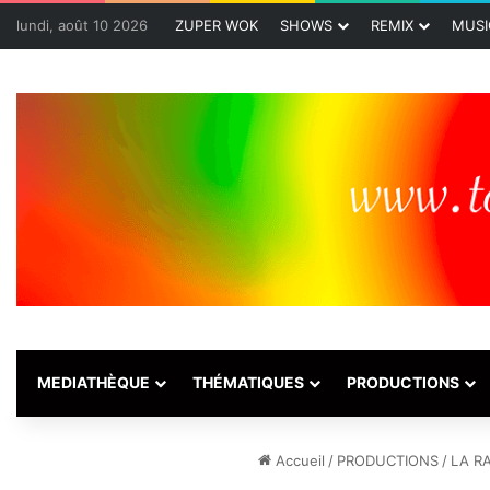
lundi, août 10 2026
ZUPER WOK
SHOWS
REMIX
MUSI
MEDIATHÈQUE
THÉMATIQUES
PRODUCTIONS
Accueil
/
PRODUCTIONS
/
LA R