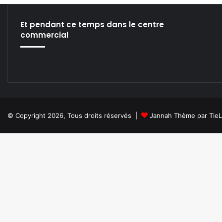
ok
e
m
Et pendant ce temps dans le centre
commercial
© Copyright 2026, Tous droits réservés |
Jannah Thème par Tie