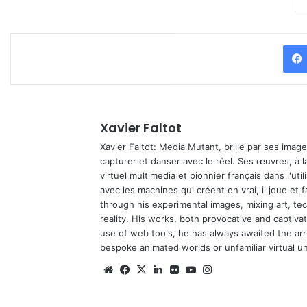
Xavier Faltot
Xavier Faltot: Media Mutant, brille par ses imag
capturer et danser avec le réel. Ses œuvres, à 
virtuel multimedia et pionnier français dans l'utili
avec les machines qui créent en vrai, il joue et
through his experimental images, mixing art, t
reality. His works, both provocative and captiva
use of web tools, he has always awaited the arriv
bespoke animated worlds or unfamiliar virtual u
We
Fa
X
Lin
Fli
Yo
Ins
bsi
ce
ke
ckr
uT
tag
te
bo
din
ub
ra