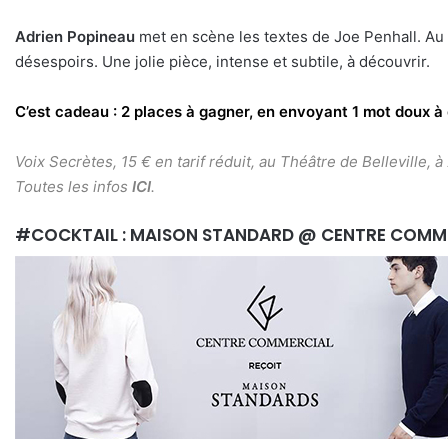
Adrien Popineau
met en scène les textes de Joe Penhall. Au 
désespoirs. Une jolie pièce, intense et subtile, à découvrir.
C’est cadeau : 2 places à gagner, en envoyant 1 mot doux 
Voix Secrètes, 15 € en tarif réduit, au Théâtre de Belleville, 
Toutes les infos
ICI
.
#COCKTAIL : MAISON STANDARD @ CENTRE COMM