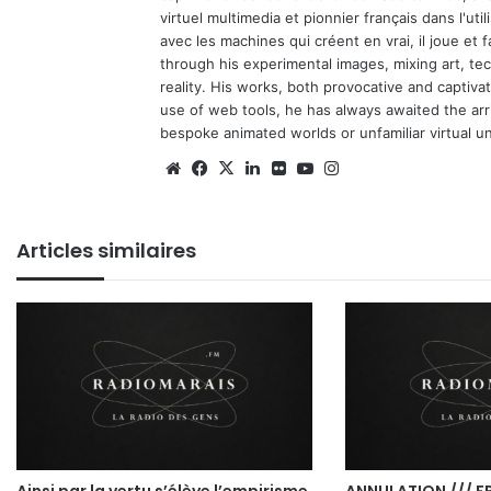
virtuel multimedia et pionnier français dans l'utili
avec les machines qui créent en vrai, il joue et
through his experimental images, mixing art, t
reality. His works, both provocative and captiva
use of web tools, he has always awaited the arriv
bespoke animated worlds or unfamiliar virtual u
We
Fa
X
Lin
Fli
Yo
Ins
bsi
ce
ke
ckr
uT
tag
te
bo
din
ub
ra
Articles similaires
ok
e
m
Ainsi par la vertu s’élève l’empirisme
ANNULATION /// FR