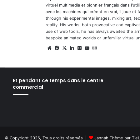
virtuel multimedia et pionnier français dans l'utili
avec les machines qui créent en vrai, il joue et
through his experimental images, mixing art, t
reality. His works, both provocative and captiva
use of web tools, he has always awaited the arriv
bespoke animated worlds or unfamiliar virtual u
We
Fa
X
Lin
Fli
Yo
Ins
bsi
ce
ke
ckr
uT
tag
te
bo
din
ub
ra
ok
e
m
Et pendant ce temps dans le centre
commercial
© Copyright 2026, Tous droits réservés |
Jannah Thème par Tie