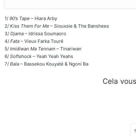
1/
90’s Tape
– Hiara Arby
2/
Kiss Them For Me
– Siouxsie & The Banshees
3/
Djama
– Idrissa Soumaoro
4/
Fata
– Vieux Farka Touré
5/
Imidiwan Ma Tennam
– Tinariwan
6/
Softshock
– Yeah Yeah Yeahs
7/
Bala
– Bassekou Kouyaté & Ngoni Ba
Cela vous