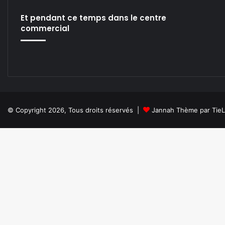
ok
e
m
Et pendant ce temps dans le centre
commercial
© Copyright 2026, Tous droits réservés |
Jannah Thème par Tie