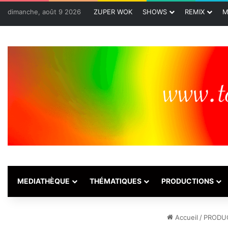
dimanche, août 9 2026
ZUPER WOK
SHOWS
REMIX
M
MEDIATHÈQUE
THÉMATIQUES
PRODUCTIONS
Accueil
/
PRODU