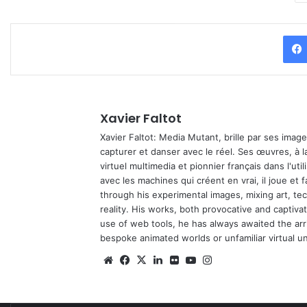
Xavier Faltot
Xavier Faltot: Media Mutant, brille par ses imag
capturer et danser avec le réel. Ses œuvres, à 
virtuel multimedia et pionnier français dans l'utili
avec les machines qui créent en vrai, il joue et
through his experimental images, mixing art, t
reality. His works, both provocative and captiva
use of web tools, he has always awaited the arriv
bespoke animated worlds or unfamiliar virtual u
We
Fa
X
Lin
Fli
Yo
Ins
bsi
ce
ke
ckr
uT
tag
te
bo
din
ub
ra