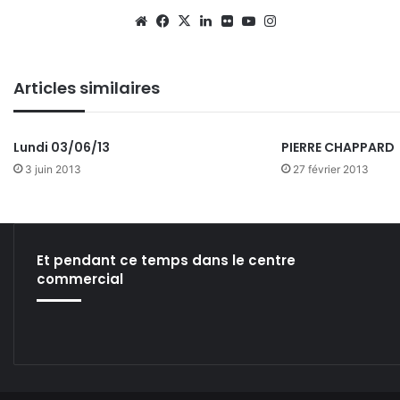
We
Fa
X
Lin
Fli
Yo
Ins
bsi
ce
ke
ckr
uT
tag
te
bo
din
ub
ra
Articles similaires
ok
e
m
Lundi 03/06/13
PIERRE CHAPPARD
3 juin 2013
27 février 2013
Et pendant ce temps dans le centre
commercial