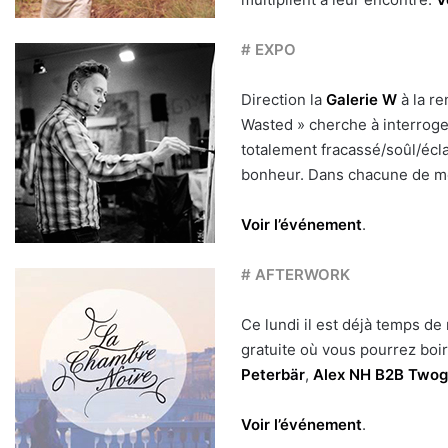
# EXPO
Direction la
Galerie W
à la r
Wasted » cherche à interroger 
totalement fracassé/soûl/éclat
bonheur. Dans chacune de mes
Voir l’événement
.
# AFTERWORK
Ce lundi il est déjà temps de
gratuite où vous pourrez boi
Peterbär
,
Alex NH B2B Two
Voir l’événement
.