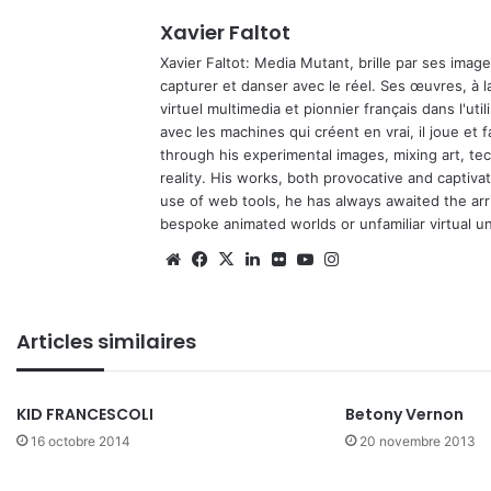
Xavier Faltot
Xavier Faltot: Media Mutant, brille par ses imag
capturer et danser avec le réel. Ses œuvres, à 
virtuel multimedia et pionnier français dans l'utili
avec les machines qui créent en vrai, il joue et
through his experimental images, mixing art, t
reality. His works, both provocative and captiva
use of web tools, he has always awaited the arriv
bespoke animated worlds or unfamiliar virtual u
We
Fa
X
Lin
Fli
Yo
Ins
bsi
ce
ke
ckr
uT
tag
te
bo
din
ub
ra
Articles similaires
ok
e
m
KID FRANCESCOLI
Betony Vernon
16 octobre 2014
20 novembre 2013