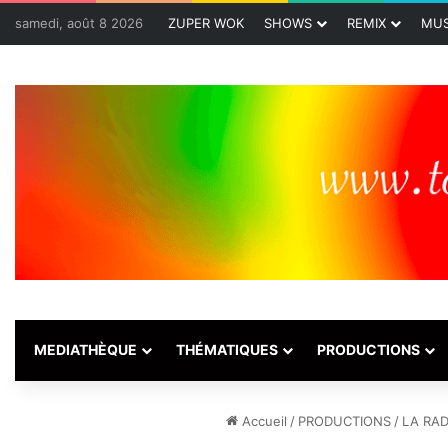
samedi, août 8 2026
ZUPER WOK
SHOWS
REMIX
MUS
MEDIATHÈQUE
THÉMATIQUES
PRODUCTIONS
Accueil
/
PRODUCTIONS
/
LA RAD