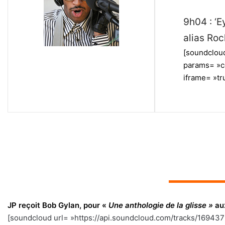
9h04 : ‘
alias Roc
[soundclou
params= »c
iframe= »tru
▬▬▬▬▬
JP reçoit Bob Gylan, pour «
Une anthologie de la glisse »
aux
[soundcloud url= »https://api.soundcloud.com/tracks/1694