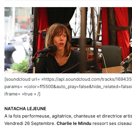
[soundcloud url= »https://api.soundcloud.com/tracks/1694
params= »color=ff5500&auto_play=false&hide_related=fal
iframe= »true » /]
NATACHA LEJEUNE
A la fois performeuse, agitatrice, chanteuse et directrice art
Vendredi 26 Septembre.
Charlie le Mindu
ressort ses ciseau