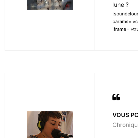
lune ?
[soundclou
params= »c
iframe= »tru
VOUS PO
Chroniqu