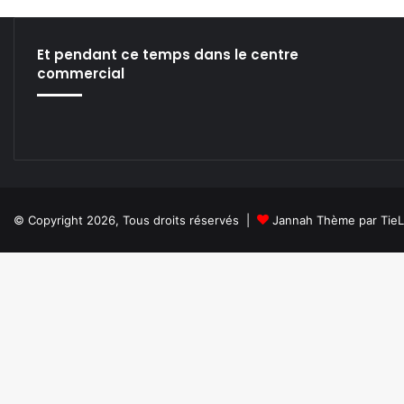
te
bo
din
ub
ra
ok
e
m
Et pendant ce temps dans le centre
commercial
© Copyright 2026, Tous droits réservés |
Jannah Thème par Tie