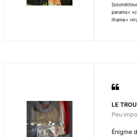
[soundclou
params= »c
iframe= »tru
LE TROU 
Peu impor
Énigme du