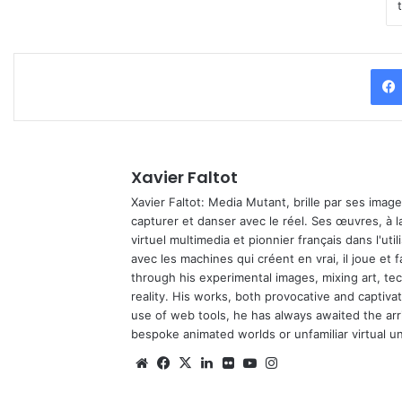
Xavier Faltot
Xavier Faltot: Media Mutant, brille par ses imag
capturer et danser avec le réel. Ses œuvres, à 
virtuel multimedia et pionnier français dans l'utili
avec les machines qui créent en vrai, il joue et
through his experimental images, mixing art, t
reality. His works, both provocative and captiva
use of web tools, he has always awaited the arriv
bespoke animated worlds or unfamiliar virtual u
We
Fa
X
Lin
Fli
Yo
Ins
bsi
ce
ke
ckr
uT
tag