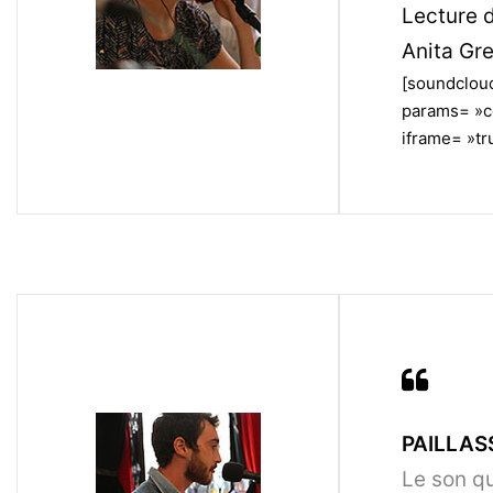
Lecture 
Anita Gre
[soundclou
params= »c
iframe= »tru
PAILLAS
Le son qu