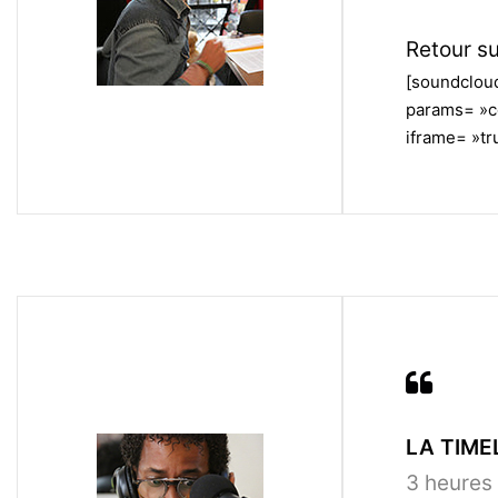
Retour su
[soundclou
params= »c
iframe= »tru
LA TIMEL
3 heures 