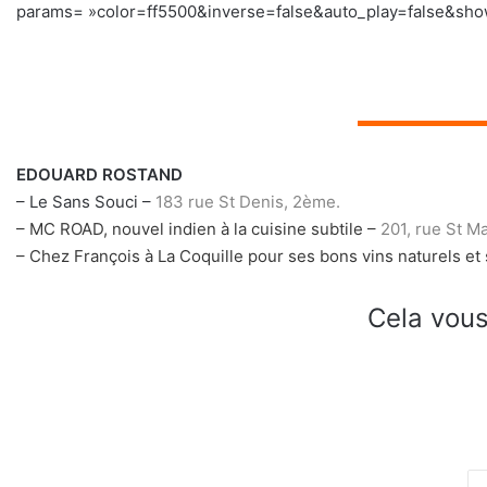
params= »color=ff5500&inverse=false&auto_play=false&show_
▬▬▬▬▬
EDOUARD ROSTAND
– Le Sans Souci –
183 rue St Denis, 2ème.
– MC ROAD, nouvel indien à la cuisine subtile –
201, rue St Ma
– Chez François à La Coquille pour ses bons vins naturels et s
Cela vous