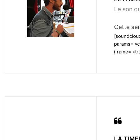
Le son qu
Cette sem
[soundcloud
params= »c
iframe= »tru
LA TIMEL