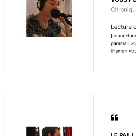
Chroniqu
Lecture d
[soundcloud
params= »c
iframe= »tru
LE PAIL