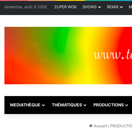
dimanche, août 9 2026
ZUPER WOK
SHOWS
REMIX
M
MEDIATHÈQUE
THÉMATIQUES
PRODUCTIONS
Accueil
/
PRODUCTI