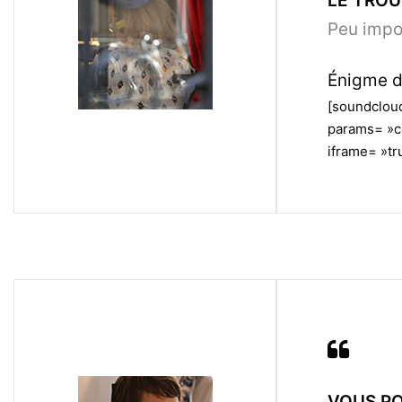
LE TROU 
Peu impor
Énigme d
[soundcloud
params= »c
iframe= »tru
VOUS PO