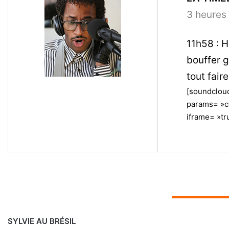
3 heures 
11h58 : H
bouffer g
tout fair
[soundcloud
params= »c
iframe= »tru
▬▬▬▬▬▬▬
SYLVIE AU BRÉSIL