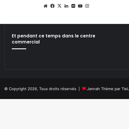
We
Fa
X
Lin
Fli
Yo
Ins
bsi
ce
ke
ckr
uT
tag
te
bo
din
ub
ra
ok
e
m
Et pendant ce temps dans le centre
commercial
© Copyright 2026, Tous droits réservés |
Jannah Thème par Tie