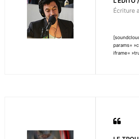
L’ÉDITO /
Écriture 
[soundcloud
params= »c
iframe= »tru