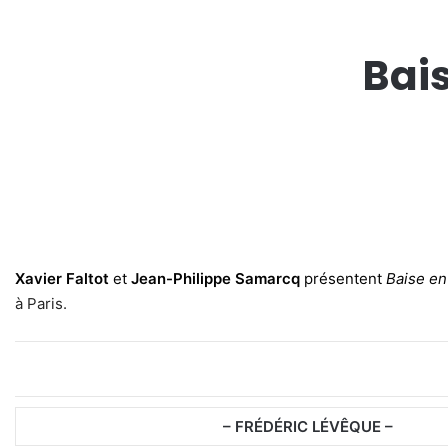
Bais
Xavier Faltot
et
Jean-Philippe Samarcq
présentent
Baise en 
à Paris.
– FR
É
D
É
RIC L
É
VÊQUE –