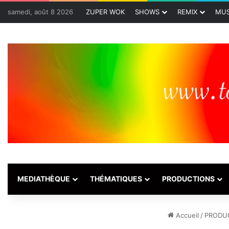
samedi, août 8 2026
ZUPER WOK
SHOWS
REMIX
MUS
MEDIATHÈQUE
THÉMATIQUES
PRODUCTIONS
Accueil
/
PRODU