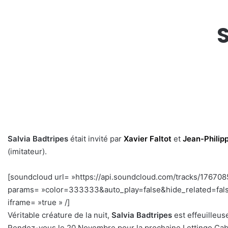
S
Salvia Badtripes
était invité par
Xavier Faltot
et
Jean-Philip
(imitateur).
[soundcloud url= »https://api.soundcloud.com/tracks/17670
params= »color=333333&auto_play=false&hide_related=fal
iframe= »true » /]
–
Véritable créature de la nuit,
Salvia Badtripes
est effeuilleu
Rendez-vous le 20 Novembre pour la prochaine Lettingo Caba