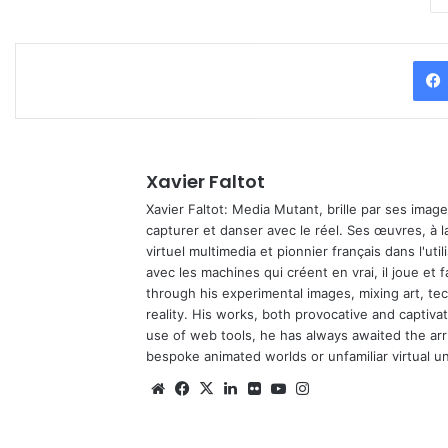
Xavier Faltot
Xavier Faltot: Media Mutant, brille par ses imag
capturer et danser avec le réel. Ses œuvres, à 
virtuel multimedia et pionnier français dans l'utili
avec les machines qui créent en vrai, il joue et
through his experimental images, mixing art, t
reality. His works, both provocative and captiva
use of web tools, he has always awaited the arriv
bespoke animated worlds or unfamiliar virtual u
We
Fa
X
Lin
Fli
Yo
Ins
bsi
ce
ke
ckr
uT
tag
te
bo
din
ub
ra