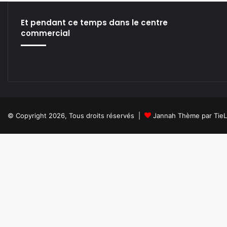
ok
e
m
Et pendant ce temps dans le centre
commercial
© Copyright 2026, Tous droits réservés |
Jannah Thème par Tie