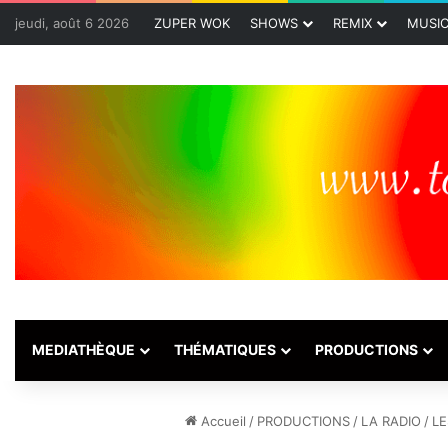
jeudi, août 6 2026
ZUPER WOK
SHOWS
REMIX
MUSI
MEDIATHÈQUE
THÉMATIQUES
PRODUCTIONS
Accueil
/
PRODUCTIONS
/
LA RADIO
/
LE