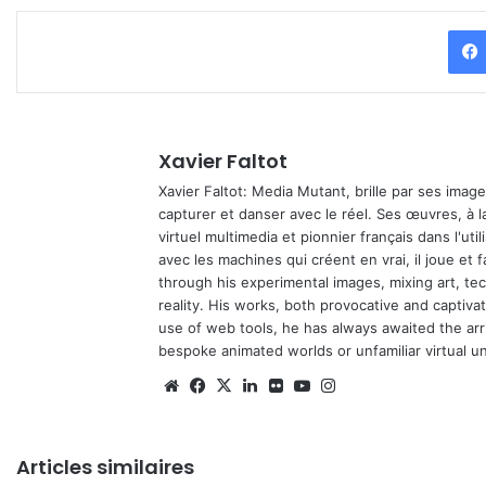
Xavier Faltot
Xavier Faltot: Media Mutant, brille par ses imag
capturer et danser avec le réel. Ses œuvres, à 
virtuel multimedia et pionnier français dans l'utili
avec les machines qui créent en vrai, il joue et
through his experimental images, mixing art, t
reality. His works, both provocative and captiva
use of web tools, he has always awaited the arriv
bespoke animated worlds or unfamiliar virtual u
We
Fa
X
Lin
Fli
Yo
Ins
bsi
ce
ke
ckr
uT
tag
te
bo
din
ub
ra
Articles similaires
ok
e
m