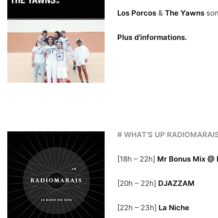
Los Porcos
&
The Yawns
son
Plus d’informations.
# WHAT’S UP RADIOMARAI
[18h – 22h]
Mr Bonus Mix @ 
[20h – 22h]
DJAZZAM
[22h – 23h]
La Niche