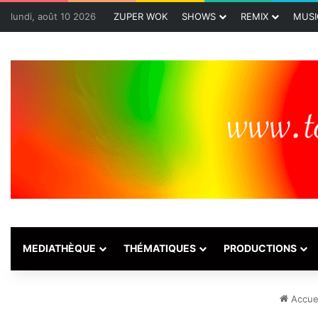
lundi, août 10 2026
ZUPER WOK
SHOWS
REMIX
MUSI
MEDIATHÈQUE
THÉMATIQUES
PRODUCTIONS
Accuei