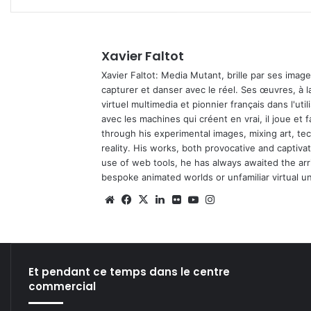
Xavier Faltot
Xavier Faltot: Media Mutant, brille par ses imag
capturer et danser avec le réel. Ses œuvres, à 
virtuel multimedia et pionnier français dans l'utili
avec les machines qui créent en vrai, il joue et
through his experimental images, mixing art, t
reality. His works, both provocative and captiva
use of web tools, he has always awaited the arriv
bespoke animated worlds or unfamiliar virtual u
We
Fa
X
Lin
Fli
Yo
Ins
bsi
ce
ke
ckr
uT
tag
te
bo
din
ub
ra
ok
e
m
Et pendant ce temps dans le centre
commercial