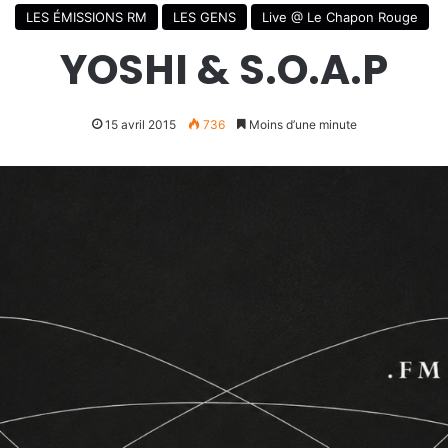
LES ÉMISSIONS RM
LES GENS
Live @ Le Chapon Rouge
YOSHI & S.O.A.P
15 avril 2015
736
Moins d’une minute