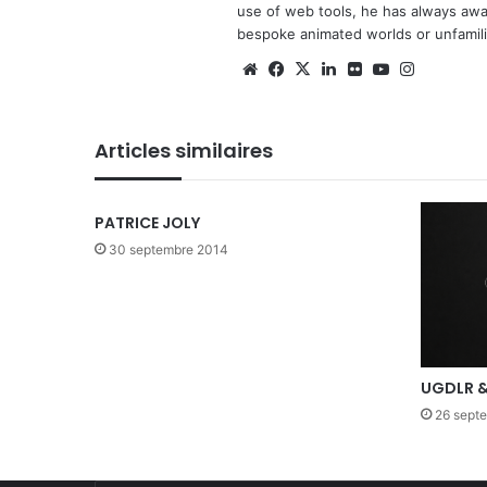
use of web tools, he has always await
bespoke animated worlds or unfamilia
We
Fa
X
Lin
Fli
Yo
Ins
bsi
ce
ke
ckr
uT
tag
te
bo
din
ub
ra
Articles similaires
ok
e
m
PATRICE JOLY
30 septembre 2014
UGDLR &
26 sept