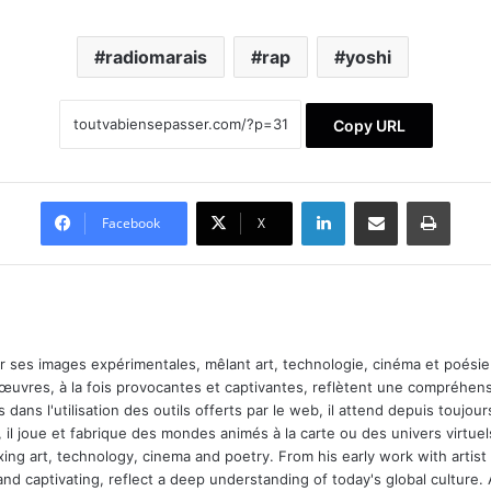
radiomarais
rap
yoshi
Copy URL
Linkedin
Partager par email
Imprimer
Facebook
X
ar ses images expérimentales, mêlant art, technologie, cinéma et poésie.
 œuvres, à la fois provocantes et captivantes, reflètent une compréhens
 dans l'utilisation des outils offerts par le web, il attend depuis toujours l
 il joue et fabrique des mondes animés à la carte ou des univers virtuel
xing art, technology, cinema and poetry. From his early work with arti
and captivating, reflect a deep understanding of today's global culture.