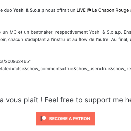
 le duo
Yoshi & S.o.a.p
nous offrait un
LIVE @ Le Chapon Rouge
à
e un MC et un beatmaker, respectivement Yoshi & S.o.a.p. Ens
oir, chacun s’adaptant à l’instru et au flow de l’autre. Au final
cks/200962465″
lated=false&show_comments=true&show_user=true&show_repos
a vous plaît ! Feel free to support me h