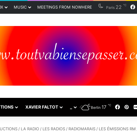
℃
22
IX
MUSIC
MEETINGS FROM NOWHERE
Paris
℃
17
Faceb
Pin
TIONS
XAVIER FALTOT
_
Berlin
UCTIONS
/
LA RADIO
/
LES RADIOS
/
RADIOMARAIS
/
LES ÉMISSIONS RM