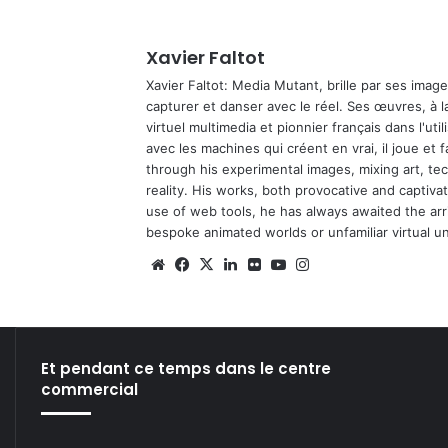
Xavier Faltot
Xavier Faltot: Media Mutant, brille par ses imag
capturer et danser avec le réel. Ses œuvres, à 
virtuel multimedia et pionnier français dans l'utili
avec les machines qui créent en vrai, il joue et
through his experimental images, mixing art, t
reality. His works, both provocative and captiva
use of web tools, he has always awaited the arriv
bespoke animated worlds or unfamiliar virtual u
We
Fa
X
Lin
Fli
Yo
Ins
bsi
ce
ke
ckr
uT
tag
te
bo
din
ub
ra
ok
e
m
Et pendant ce temps dans le centre
commercial