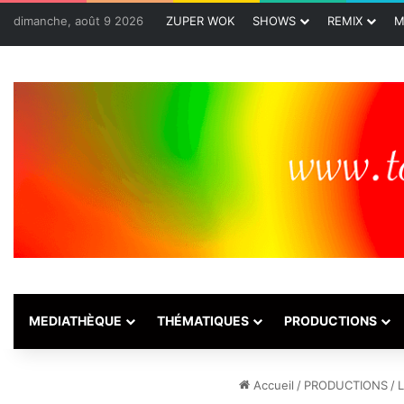
dimanche, août 9 2026
ZUPER WOK
SHOWS
REMIX
M
MEDIATHÈQUE
THÉMATIQUES
PRODUCTIONS
Accueil
/
PRODUCTIONS
/
L