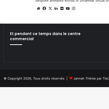
bespoke animated worlds or unfamiliar virtual u
We
Fa
X
Lin
Fli
Yo
Ins
bsi
ce
ke
ckr
uT
tag
te
bo
din
ub
ra
ok
e
m
Et pendant ce temps dans le centre
commercial
© Copyright 2026, Tous droits réservés |
Jannah Thème par Tie