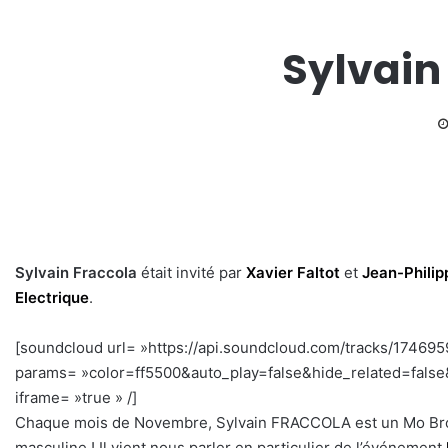
Sylvain
Sylvain Fraccola
était invité par
Xavier Faltot
et
Jean-Phili
Electrique
.
[soundcloud url= »https://api.soundcloud.com/tracks/17469
params= »color=ff5500&auto_play=false&hide_related=fal
iframe= »true » /]
–
Chaque mois de Novembre, Sylvain FRACCOLA est un Mo Bro’.
masculine ! Il vient nous parler en particulier de l’événement