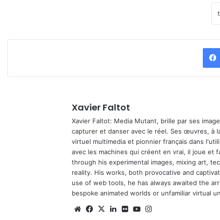
Xavier Faltot
Xavier Faltot: Media Mutant, brille par ses imag
capturer et danser avec le réel. Ses œuvres, à 
virtuel multimedia et pionnier français dans l'utili
avec les machines qui créent en vrai, il joue et
through his experimental images, mixing art, t
reality. His works, both provocative and captiva
use of web tools, he has always awaited the arriv
bespoke animated worlds or unfamiliar virtual u
We
Fa
X
Lin
Fli
Yo
Ins