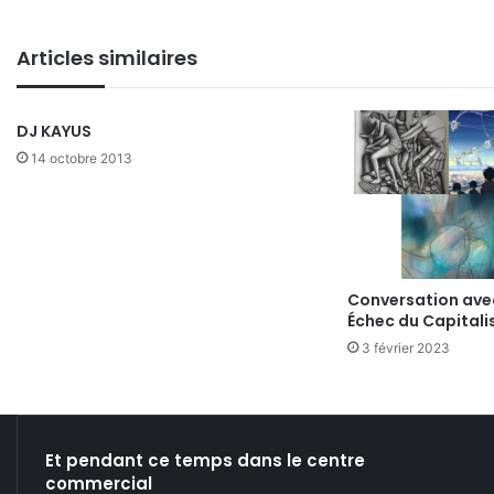
bsi
ce
ke
ckr
uT
tag
te
bo
din
ub
ra
Articles similaires
ok
e
m
DJ KAYUS
14 octobre 2013
Conversation ave
Échec du Capitali
3 février 2023
Et pendant ce temps dans le centre
commercial