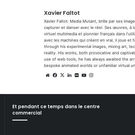
Xavier Faltot
Xavier Faltot: Media Mutant, brille par ses imag
capturer et danser avec le réel. Ses œuvres, à 
virtuel multimedia et pionnier français dans l'utili
avec les machines qui créent en vrai, il joue et
through his experimental images, mixing art, t
reality. His works, both provocative and captiva
use of web tools, he has always awaited the arriv
bespoke animated worlds or unfamiliar virtual u
We
Fa
X
Lin
Fli
Yo
Ins
bsi
ce
ke
ckr
uT
tag
te
bo
din
ub
ra
ok
e
m
Et pendant ce temps dans le centre
commercial