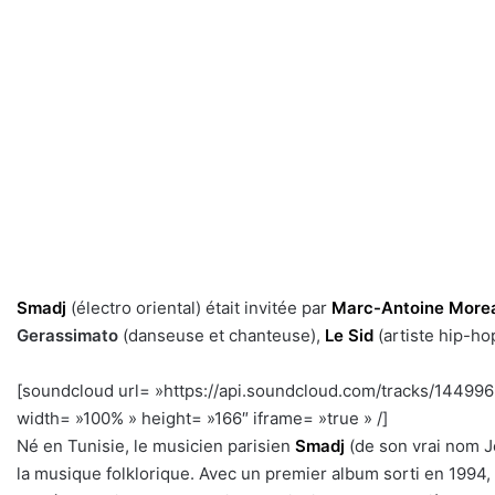
Smadj
(électro oriental) était invitée par
Marc-Antoine More
Gerassimato
(danseuse et chanteuse),
Le Sid
(artiste hip-ho
[soundcloud url= »https://api.soundcloud.com/tracks/1449
width= »100% » height= »166″ iframe= »true » /]
a
Né en Tunisie, le musicien parisien
Smadj
(de son vrai nom J
la musique folklorique. Avec un premier album sorti en 1994, 