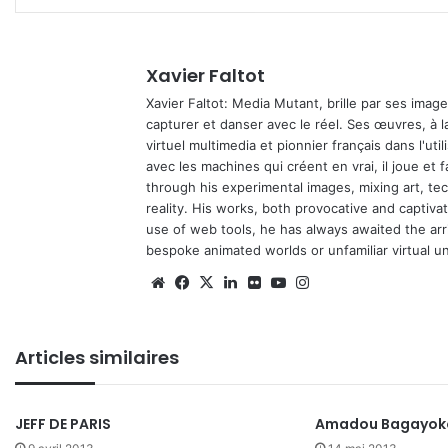
Xavier Faltot
Xavier Faltot: Media Mutant, brille par ses imag
capturer et danser avec le réel. Ses œuvres, à 
virtuel multimedia et pionnier français dans l'utili
avec les machines qui créent en vrai, il joue et
through his experimental images, mixing art, t
reality. His works, both provocative and captiva
use of web tools, he has always awaited the arriv
bespoke animated worlds or unfamiliar virtual u
We
Fa
X
Lin
Fli
Yo
Ins
bsi
ce
ke
ckr
uT
tag
te
bo
din
ub
ra
Articles similaires
ok
e
m
JEFF DE PARIS
Amadou Bagayok