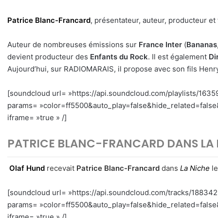
Patrice Blanc-Francard
, présentateur, auteur, producteur e
Auteur de nombreuses émissions sur
France Inter
(
Bananas
devient producteur des
Enfants du Rock
. Il est également
Di
Aujourd’hui, sur RADIOMARAIS, il propose avec son fils Henry
[soundcloud url= »https://api.soundcloud.com/playlists/163
params= »color=ff5500&auto_play=false&hide_related=fal
iframe= »true » /]
PATRICE BLANC-FRANCARD DANS LA 
Olaf Hund
recevait
Patrice Blanc-Francard
dans
La Niche
le
[soundcloud url= »https://api.soundcloud.com/tracks/18834
params= »color=ff5500&auto_play=false&hide_related=fal
iframe= »true » /]