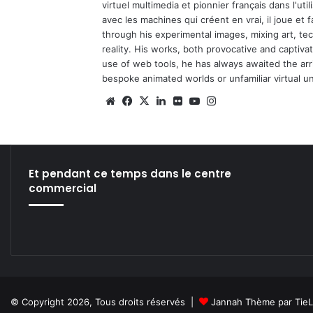
virtuel multimedia et pionnier français dans l'utili
avec les machines qui créent en vrai, il joue et
through his experimental images, mixing art, t
reality. His works, both provocative and captiva
use of web tools, he has always awaited the arriv
bespoke animated worlds or unfamiliar virtual u
We
Fa
X
Lin
Fli
Yo
Ins
bsi
ce
ke
ckr
uT
tag
te
bo
din
ub
ra
ok
e
m
Et pendant ce temps dans le centre
commercial
© Copyright 2026, Tous droits réservés |
Jannah Thème par Tie