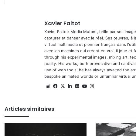
Xavier Faltot
Xavier Faltot: Media Mutant, brille par ses imag
capturer et danser avec le réel. Ses œuvres, à 
virtuel multimedia et pionnier français dans l'utili
avec les machines qui créent en vrai, il joue et
through his experimental images, mixing art, t
reality. His works, both provocative and captiva
use of web tools, he has always awaited the arriv
bespoke animated worlds or unfamiliar virtual u
We
Fa
X
Lin
Fli
Yo
Ins
bsi
ce
ke
ckr
uT
tag
te
bo
din
ub
ra
Articles similaires
ok
e
m