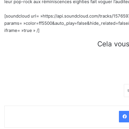
leur pop-rock aux réminiscences eighties fait voguer l’audit
[soundcloud url= »https://api.soundcloud.com/tracks/15765
params= »color=ff5500&auto_play=false&hide_related=fal
iframe= »true » /]
Cela vous