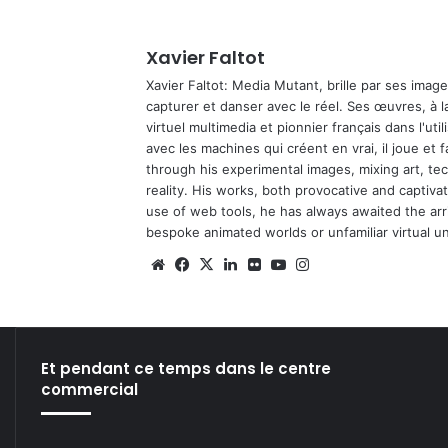
Xavier Faltot
Xavier Faltot: Media Mutant, brille par ses imag
capturer et danser avec le réel. Ses œuvres, à 
virtuel multimedia et pionnier français dans l'utili
avec les machines qui créent en vrai, il joue et
through his experimental images, mixing art, t
reality. His works, both provocative and captiva
use of web tools, he has always awaited the arriv
bespoke animated worlds or unfamiliar virtual u
We
Fa
X
Lin
Fli
Yo
Ins
bsi
ce
ke
ckr
uT
tag
te
bo
din
ub
ra
ok
e
m
Et pendant ce temps dans le centre
commercial