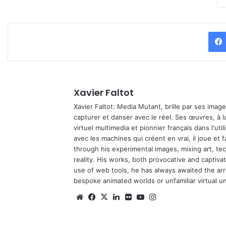
Xavier Faltot
Xavier Faltot: Media Mutant, brille par ses imag
capturer et danser avec le réel. Ses œuvres, à 
virtuel multimedia et pionnier français dans l'utili
avec les machines qui créent en vrai, il joue et
through his experimental images, mixing art, t
reality. His works, both provocative and captiva
use of web tools, he has always awaited the arriv
bespoke animated worlds or unfamiliar virtual u
We
Fa
X
Lin
Fli
Yo
Ins
bsi
ce
ke
ckr
uT
tag
te
bo
din
ub
ra