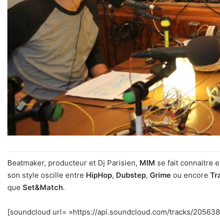
Beatmaker, producteur et Dj Parisien,
MIM
se fait connaitre 
son style oscille entre
HipHop
,
Dubstep
,
Grime
ou encore
Tr
que
Set&Match
.
[soundcloud url= »https://api.soundcloud.com/tracks/20563