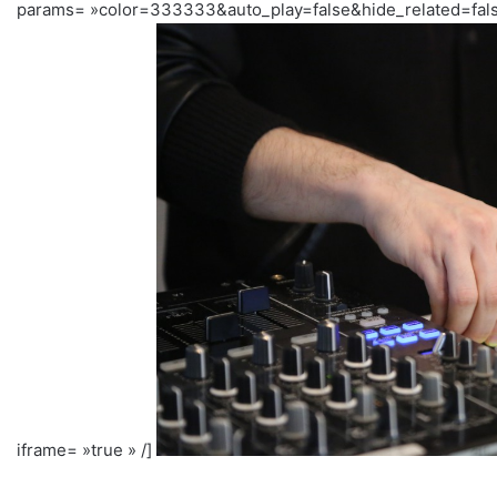
params= »color=333333&auto_play=false&hide_related=fal
iframe= »true » /]