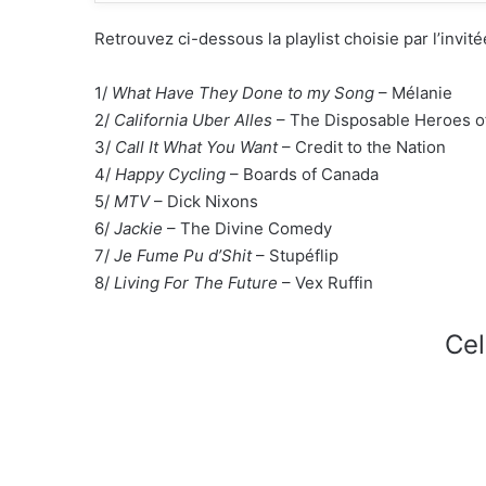
Retrouvez ci-dessous la playlist choisie par l’in
1/
What Have They Done to my Song
– Mélanie
2/
California Uber Alles
– The Disposable Heroes o
3/
Call It What You Want
– Credit to the Nation
4/
Happy Cycling
– Boards of Canada
5/
MTV
– Dick Nixons
6/
Jackie
– The Divine Comedy
7/
Je Fume Pu d’Shit
– Stupéflip
8/
Living For The Future
– Vex Ruffin
Cel