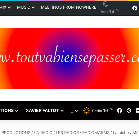
MIX
MUSIC
MEETINGS FROM NOWHERE
℃
14
Paris
℃
16
Faceb
Pin
TIONS
XAVIER FALTOT
_
Berlin
/
PRODUCTIONS
/
LA RADIO
/
LES RADIOS
/
RADIOMARAIS
/
La niche
/
Mél