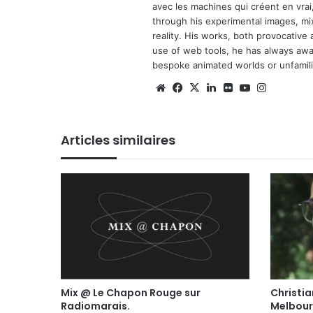
avec les machines qui créent en vrai,
through his experimental images, mi
reality. His works, both provocative 
use of web tools, he has always await
bespoke animated worlds or unfamilia
We
Fa
X
Lin
Fli
Yo
Ins
bsi
ce
ke
ckr
uT
tag
te
bo
din
ub
ra
Articles similaires
ok
e
m
Mix @ Le Chapon Rouge sur
Christi
Radiomarais.
Melbour