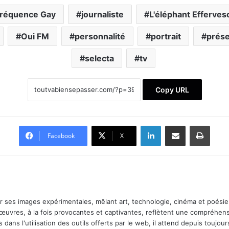
réquence Gay
journaliste
L'éléphant Efferves
Oui FM
personnalité
portrait
prése
selecta
tv
Copy URL
Linkedin
Partager par email
Imprimer
Facebook
X
ar ses images expérimentales, mêlant art, technologie, cinéma et poésie.
 œuvres, à la fois provocantes et captivantes, reflètent une compréhens
 dans l'utilisation des outils offerts par le web, il attend depuis toujours l