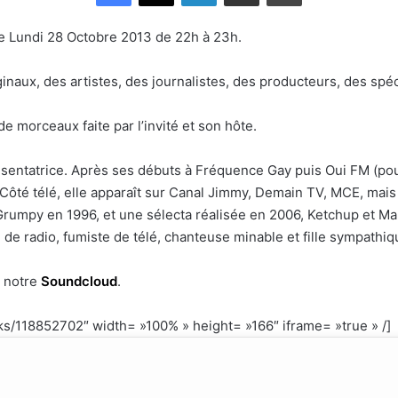
le Lundi 28 Octobre 2013 de 22h à 23h.
ginaux, des artistes, des journalistes, des producteurs, des spé
 de morceaux faite par l’invité et son hôte.
résentatrice. Après ses débuts à Fréquence Gay puis Oui FM (po
 Côté télé, elle apparaît sur Canal Jimmy, Demain TV, MCE, mai
Grumpy en 1996, et une sélecta réalisée en 2006, Ketchup et Mar
 de radio, fumiste de télé, chanteuse minable et fille sympathi
r notre
Soundcloud
.
ks/118852702″ width= »100% » height= »166″ iframe= »true » /]