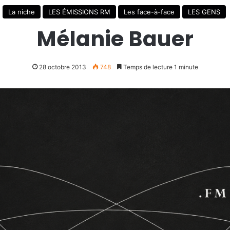
La niche
LES ÉMISSIONS RM
Les face-à-face
LES GENS
Mélanie Bauer
28 octobre 2013
748
Temps de lecture 1 minute