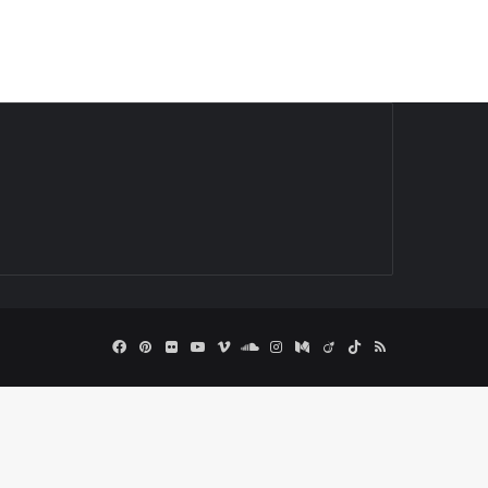
Facebook
Pinterest
Flickr
YouTube
Vimeo
SoundCloud
Instagram
Medium
Viadeo
TikTok
RSS