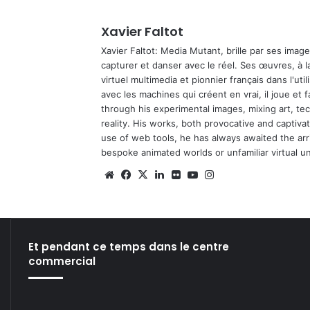
Xavier Faltot
Xavier Faltot: Media Mutant, brille par ses imag
capturer et danser avec le réel. Ses œuvres, à 
virtuel multimedia et pionnier français dans l'utili
avec les machines qui créent en vrai, il joue et
through his experimental images, mixing art, t
reality. His works, both provocative and captiva
use of web tools, he has always awaited the arriv
bespoke animated worlds or unfamiliar virtual u
We
Fa
X
Lin
Fli
Yo
Ins
bsi
ce
ke
ckr
uT
tag
te
bo
din
ub
ra
ok
e
m
Et pendant ce temps dans le centre
commercial