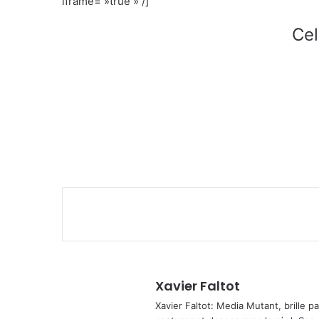
iframe= »true » /]
Cel
Xavier Faltot
Xavier Faltot: Media Mutant, brille p