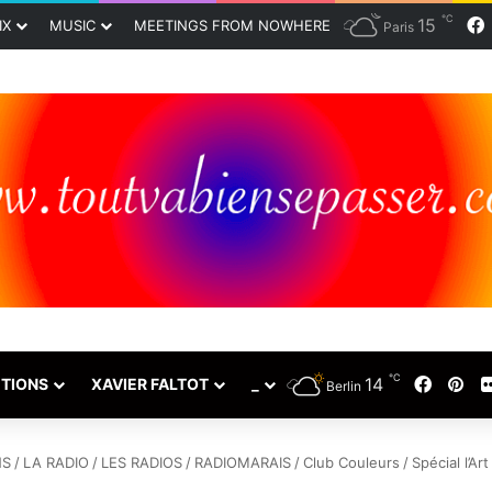
℃
15
IX
MUSIC
MEETINGS FROM NOWHERE
Paris
℃
14
Faceb
Pin
TIONS
XAVIER FALTOT
_
Berlin
NS
/
LA RADIO
/
LES RADIOS
/
RADIOMARAIS
/
Club Couleurs
/
Spécial l’Ar