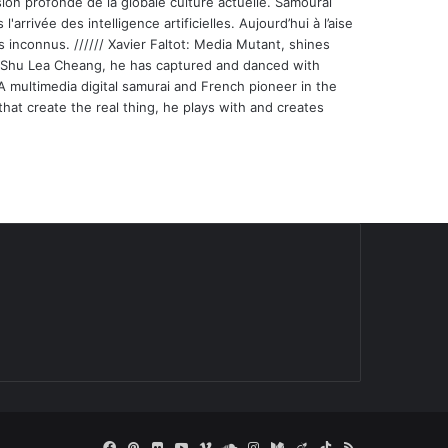
ion profonde de la globale culture actuelle. Samouraï
'arrivée des intelligence artificielles. Aujourd’hui à l’aise
s inconnus. ////// Xavier Faltot: Media Mutant, shines
st Shu Lea Cheang, he has captured and danced with
 A multimedia digital samurai and French pioneer in the
that create the real thing, he plays with and creates