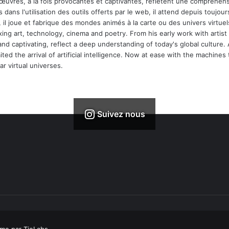
 œuvres, à la fois provocantes et captivantes, reflètent une compréhens
 dans l'utilisation des outils offerts par le web, il attend depuis toujours l
 il joue et fabrique des mondes animés à la carte ou des univers virtuel
xing art, technology, cinema and poetry. From his early work with arti
and captivating, reflect a deep understanding of today's global culture.
ed the arrival of artificial intelligence. Now at ease with the machines 
r virtual universes.
Suivez nous