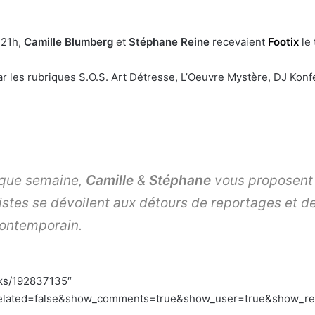
 21h,
Camille Blumberg
et
Stéphane Reine
recevaient
Footix
le 
 les rubriques S.O.S. Art Détresse, L’Oeuvre Mystère, DJ Konf
haque semaine,
Camille
&
Stéphane
vous proposent u
leristes se dévoilent aux détours de reportages et 
contemporain.
cks/192837135″
lated=false&show_comments=true&show_user=true&show_repos