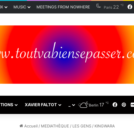
℃
22
IX
MUSIC
MEETINGS FROM NOWHERE
Paris
℃
17
Faceb
Pin
TIONS
XAVIER FALTOT
_
Berlin
Accueil
/
MEDIATHÈQUE
/
LES GENS
/
KINGWARA