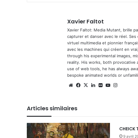
Xavier Faltot
Xavier Faltot: Media Mutant, brille p
capturer et danser avec le réel. Ses
virtuel multimedia et pionnier français
avec les machines qui créent en vrai,
through his experimental images, mi
reality. His works, both provocative 
use of web tools, he has always await
bespoke animated worlds or unfamilia
We
Fa
X
Lin
Fli
Yo
Ins
bsi
ce
ke
ckr
uT
tag
te
bo
din
ub
ra
Articles similaires
ok
e
m
CHEICK 
9 avril 