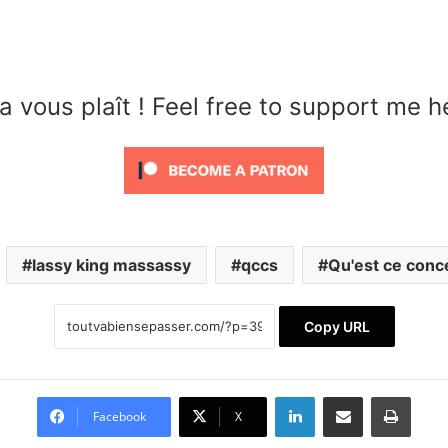
a vous plaît ! Feel free to support me h
lassy king massassy
qccs
Qu'est ce conce
Copy URL
Linkedin
Partager par email
Imprimer
Facebook
X