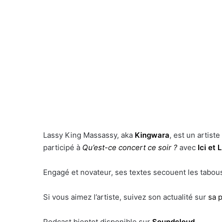
Lassy King Massassy, aka
Kingwara
, est un artis
participé à
Qu’est-ce concert ce soir ?
avec
Ici et L
Engagé et novateur, ses textes secouent les tabous d
Si vous aimez l’artiste, suivez son actualité sur
sa 
Podcast bientot disponible sur
Soundcloud
.