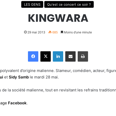
LES GENS
Qu'est ce concert ce soir ?
KINGWARA
29 mai 2013
685
Moins d’une minute
Facebook
X
Linkedin
Partager par email
Imprimer
te polyvalent d’origine malienne. Slameur, comédien, acteur, fig
ui
et
Sidy Samb
le mardi 28 mai.
e la société malienne, tout en revisitant les refrains tradition
page
Facebook
.