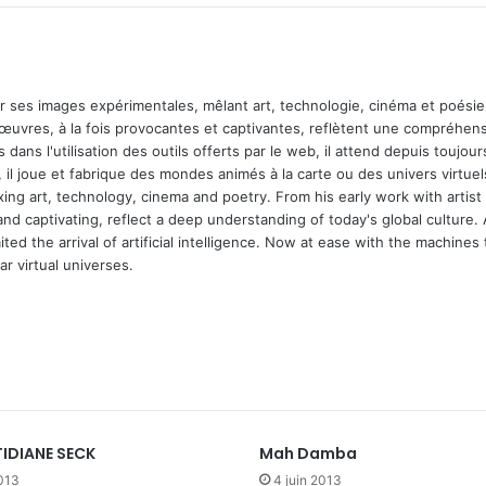
ar ses images expérimentales, mêlant art, technologie, cinéma et poésie.
 œuvres, à la fois provocantes et captivantes, reflètent une compréhens
 dans l'utilisation des outils offerts par le web, il attend depuis toujours l
 il joue et fabrique des mondes animés à la carte ou des univers virtuel
xing art, technology, cinema and poetry. From his early work with arti
and captivating, reflect a deep understanding of today's global culture.
ed the arrival of artificial intelligence. Now at ease with the machines 
r virtual universes.
TIDIANE SECK
Mah Damba
2013
4 juin 2013