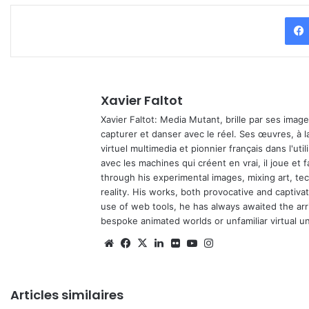
Xavier Faltot
Xavier Faltot: Media Mutant, brille par ses imag
capturer et danser avec le réel. Ses œuvres, à 
virtuel multimedia et pionnier français dans l'utili
avec les machines qui créent en vrai, il joue et
through his experimental images, mixing art, t
reality. His works, both provocative and captiva
use of web tools, he has always awaited the arriv
bespoke animated worlds or unfamiliar virtual u
We
Fa
X
Lin
Fli
Yo
Ins
bsi
ce
ke
ckr
uT
tag
te
bo
din
ub
ra
Articles similaires
ok
e
m