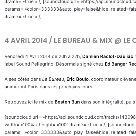
iframe= »true » /] [soundcloud url= »https://api.soundcloud
params= »color=333333&auto_play=false&hide_related=fal
iframe= »true » /]
4 AVRIL 2014 / LE BUREAU & MIX @ L
Vendredi 4 Avril 2014 de 20h à 22h,
Damien Raclot-Dauliac
label Sound Pellegrino. Désormais signé chez
Ed Banger Re
A ses côtés dans
Le Bureau
,
Eric Boulo
, coordinateur d’évén
animeront Paris dans les prochains jours.
Retrouvez ici le mix de
Boston Bun
dans son intégralité, pui
[soundcloud url= »https://api.soundcloud.com/tracks/1430
width= »100% » height= »100″ iframe= »true » /] [soundcloud
params= »color=333333&auto_play=false&hide_related=false