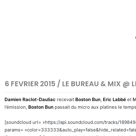
6 FEVRIER 2015 / LE BUREAU & MIX @
Damien Raclot-Dauliac
recevait
Boston Bun
,
Eric Labbé
et
M
l’émission,
Boston Bun
passait du micro aux platines le temp
[soundcloud url= »https://api.soundcloud.com/tracks/18984
params= »color=333333&auto_play=false&hide_related=fal