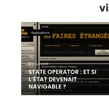
v
S
T
Applications
A
T
E
O
P
E
17 juin 2026
R
STATE OPERATOR : ET SI
A
T
L’ÉTAT DEVENAIT
O
NAVIGABLE ?
R
:
E
T
S