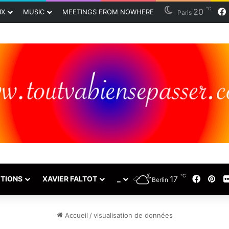
℃
20
IX
MUSIC
MEETINGS FROM NOWHERE
Paris
℃
17
Faceb
Pin
TIONS
XAVIER FALTOT
_
Berlin
Accueil
/
visualisation de données