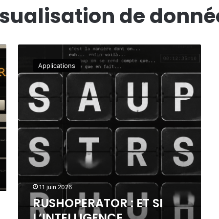
isualisation de donné
R
U
Applications
S
H
O
P
E
R
A
T
O
R
:
E
11 juin 2026
T
RUSHOPERATOR : ET SI
S
I
L’INTELLIGENCE