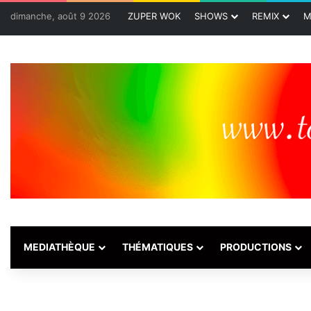
dimanche, août 9 2026
ZUPER WOK
SHOWS
REMIX
M
MEDIATHÈQUE
THÉMATIQUES
PRODUCTIONS