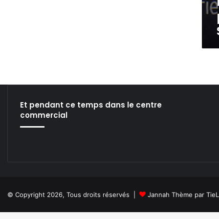
l
.
s
À
l
»
'
i
n
t
é
r
i
Et pendant ce temps dans le centre
e
commercial
u
r
d
u
c
a
p
i
© Copyright 2026, Tous droits réservés |
Jannah Thème par Tie
t
a