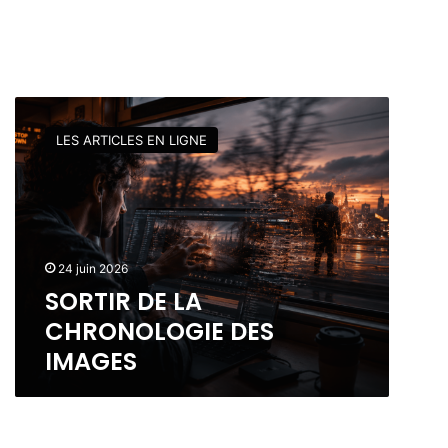
S
O
LES ARTICLES EN LIGNE
R
T
I
R
D
E
24 juin 2026
L
SORTIR DE LA
A
C
CHRONOLOGIE DES
H
IMAGES
R
O
N
O
L