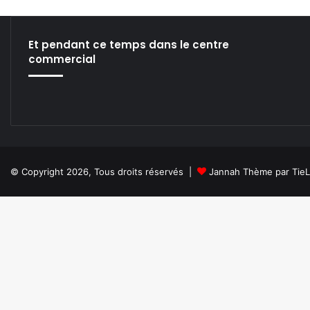
O
G
I
Et pendant ce temps dans le centre
E
commercial
D
E
S
I
M
A
G
E
© Copyright 2026, Tous droits réservés |
Jannah Thème par Tie
S