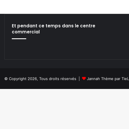
R
a
d
i
Et pendant ce temps dans le centre
o
commercial
F
G
!
© Copyright 2026, Tous droits réservés |
Jannah Thème par Tie