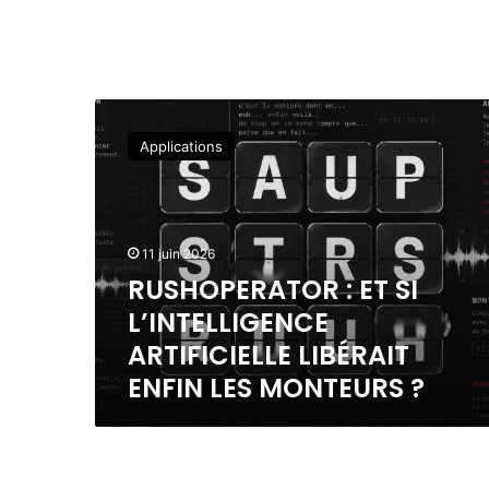
R
U
Applications
S
H
O
P
E
11 juin 2026
R
RUSHOPERATOR : ET SI
A
L’INTELLIGENCE
T
O
ARTIFICIELLE LIBÉRAIT
R
ENFIN LES MONTEURS ?
:
E
T
S
I