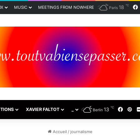
℃
18
IX
MUSIC
MEETINGS FROM NOWHERE
Paris
℃
13
Faceb
Pin
TIONS
XAVIER FALTOT
_
Berlin
Accueil
/
journalisme