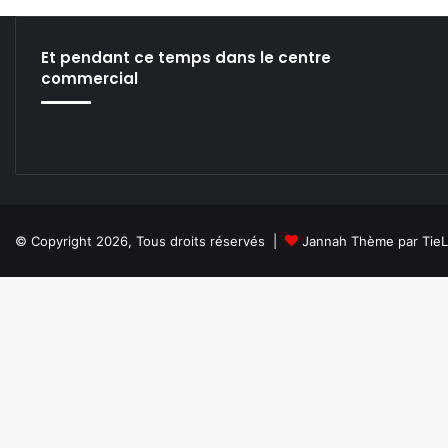
r
t
u
Et pendant ce temps dans le centre
p
commercial
q
u
i
r
e
c
r
u
© Copyright 2026, Tous droits réservés |
Jannah Thème par Tie
t
e
d
e
s
é
c
u
r