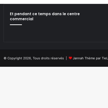
r
t
u
Et pendant ce temps dans le centre
p
commercial
q
u
i
r
e
c
r
u
© Copyright 2026, Tous droits réservés |
Jannah Thème par Tie
t
e
d
e
s
é
c
u
r