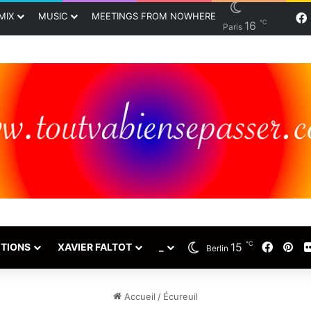
MIX
MUSIC
MEETINGS FROM NOWHERE
℃
16
Paris
℃
15
Faceb
Pin
TIONS
XAVIER FALTOT
_
Berlin
Accueil
/
Écureuil