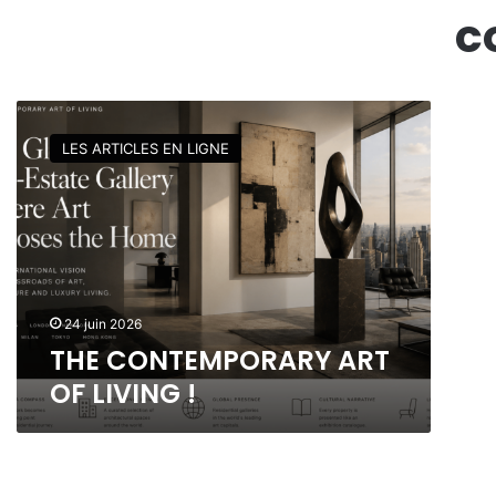
c
T
H
LES ARTICLES EN LIGNE
E
C
O
N
T
E
M
P
24 juin 2026
O
THE CONTEMPORARY ART
R
OF LIVING !
A
R
Y
A
R