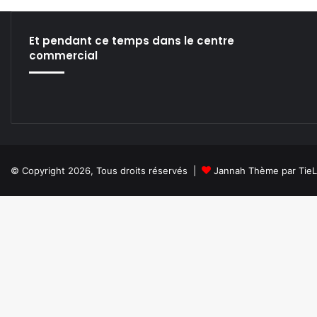
T
O
F
Et pendant ce temps dans le centre
L
commercial
I
V
I
N
G
!
© Copyright 2026, Tous droits réservés |
Jannah Thème par Tie