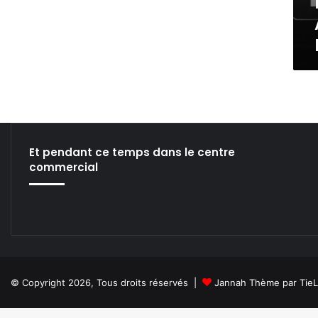
O
L
G
’
I
I
E
N
D
T
E
E
S
L
I
L
M
I
A
G
Et pendant ce temps dans le centre
G
E
commercial
E
N
S
C
E
A
R
T
I
F
© Copyright 2026, Tous droits réservés |
Jannah Thème par Tie
I
C