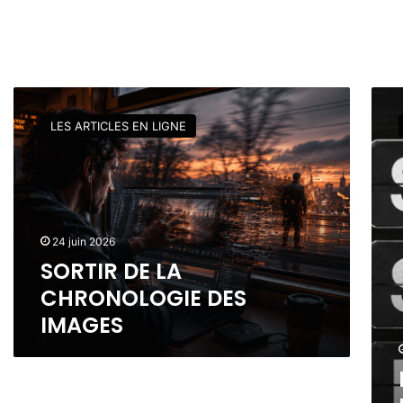
S
R
O
U
LES ARTICLES EN LIGNE
R
S
T
H
I
O
R
P
D
E
E
R
24 juin 2026
L
A
SORTIR DE LA
A
T
C
O
CHRONOLOGIE DES
H
R
IMAGES
R
:
O
E
N
T
O
S
L
I