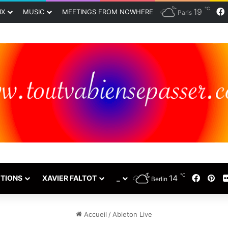
℃
19
IX
MUSIC
MEETINGS FROM NOWHERE
Paris
℃
14
Faceb
Pin
TIONS
XAVIER FALTOT
_
Berlin
Accueil
/
Ableton Live