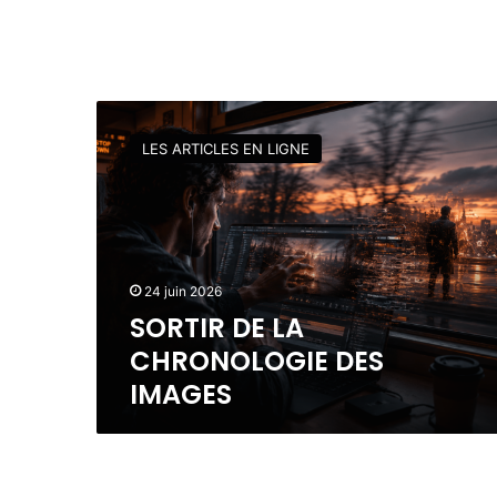
S
O
LES ARTICLES EN LIGNE
R
T
I
R
D
E
24 juin 2026
L
SORTIR DE LA
A
C
CHRONOLOGIE DES
H
IMAGES
R
O
N
O
L