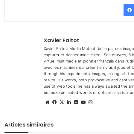
Xavier Faltot
Xavier Faltot: Media Mutant, brille par ses imag
capturer et danser avec le réel. Ses œuvres, à 
virtuel multimedia et pionnier français dans l'utili
avec les machines qui créent en vrai, il joue et
through his experimental images, mixing art, t
reality. His works, both provocative and captiva
use of web tools, he has always awaited the arriv
bespoke animated worlds or unfamiliar virtual u
Website
Facebook
X
Linkedin
Flickr
YouTube
Instagram
Articles similaires