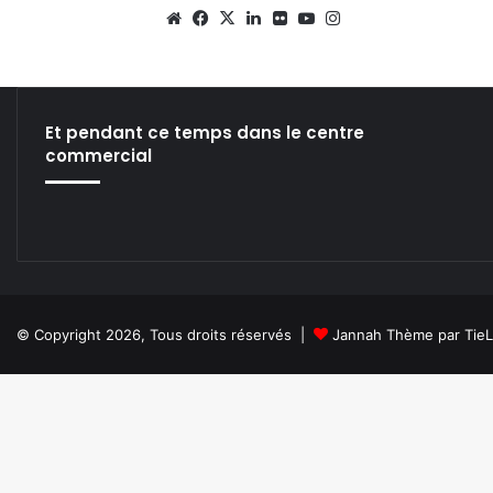
We
Fa
X
Lin
Fli
Yo
Ins
bsi
ce
ke
ckr
uT
tag
te
bo
din
ub
ra
ok
e
m
Et pendant ce temps dans le centre
commercial
© Copyright 2026, Tous droits réservés |
Jannah Thème par Tie