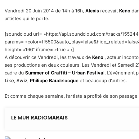
Vendredi 20 Juin 2014 de 14h à 16h,
Alexis
recevait
Keno
dan
artistes qui le porte.
[soundcloud url= »https://api.soundcloud.com/tracks/15524
params= »color=ff5500&auto_play=false&hide_related=fal
height= »166″ iframe= »true » /]
–
A découvrir ce Vendredi, les travaux de
Keno
, acteur incont
ses productions en deux couleurs. Les Vendredi et Samedi 27 et
cadre du
Summer of Graffiti – Urban Festival
. L’événement p
Like
,
Swiz
,
Philippe Baudelocque
et beaucoup d’autres.
Et comme chaque semaine, l’artiste a profité de son passage
LE MUR RADIOMARAIS