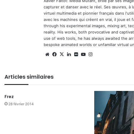
Xavier Faltot: Media Mutant, brille par ses imag
capturer et danser avec le réel. Ses œuvres, à 
virtuel multimedia et pionnier français dans l'utili
avec les machines qui créent en vrai, il joue et
through his experimental images, mixing art, t
reality. His works, both provocative and captiva
use of web tools, he has always awaited the arriv
bespoke animated worlds or unfamiliar virtual u
We
Fa
X
Lin
Fli
Yo
Ins
bsi
ce
ke
ckr
uT
tag
te
bo
din
ub
ra
Articles similaires
ok
e
m
Frez
28 février 2014