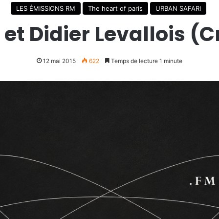
LES ÉMISSIONS RM
The heart of paris
URBAN SAFARI
t Didier Levallois (Cr
12 mai 2015
622
Temps de lecture 1 minute