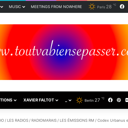
℃
28
F
MUSIC
MEETINGS FROM NOWHERE
Paris
℃
27
Faceb
Pin
TIONS
XAVIER FALTOT
_
Berlin
IO
/
LES RADIOS
/
RADIOMARAIS
/
LES ÉMISSIONS RM
/
Codex Urbanus et 