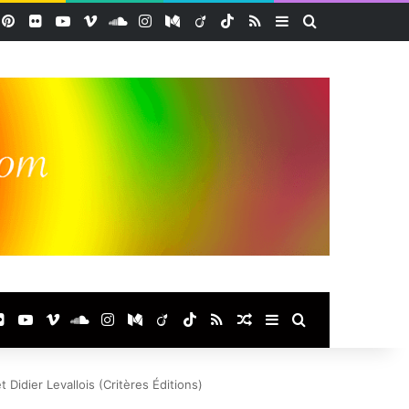
acebook
Pinterest
Flickr
YouTube
Vimeo
SoundCloud
Instagram
Medium
Viadeo
TikTok
RSS
Sidebar (barre lat
Rechercher
ook
terest
Flickr
YouTube
Vimeo
SoundCloud
Instagram
Medium
Viadeo
TikTok
RSS
Article Aléatoire
Sidebar (barre laté
Rechercher
Didier Levallois (Critères Éditions)