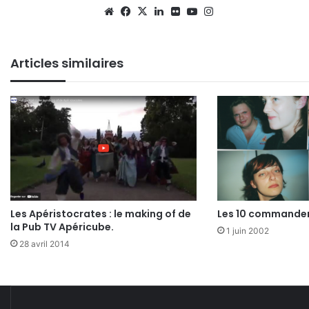
We
Fa
X
Lin
Fli
Yo
Ins
bsi
ce
ke
ckr
uT
tag
te
bo
din
ub
ra
Articles similaires
ok
e
m
Les Apéristocrates : le making of de
Les 10 commandem
la Pub TV Apéricube.
1 juin 2002
28 avril 2014