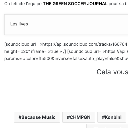
On félicite l’équipe
THE GREEN SOCCER JOURNAL
pour sa be
Les lives
[soundcloud url= »https://api.soundcloud.com/tracks/1667
height= »20″ iframe= »true » /] [soundcloud url= »https://a
params= »color=ff5500&inverse=false&auto_play=false&show_
Cela vous
Because Music
CHMPGN
Konbini