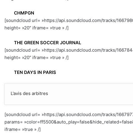
CHMPGN
[soundcloud url= »https://api.soundcloud.com/tracks/1667
height= »20″ iframe= »true » /]
THE GREEN SOCCER JOURNAL
[soundcloud url= »https://api.soundcloud.com/tracks/1667
height= »20″ iframe= »true » /]
TEN DAYS IN PARIS
L’avis des arbitres
[soundcloud url= »https://api.soundcloud.com/tracks/16679
params= »color=ff5500&auto_play=false&hide_related=fal
iframe= »true » /]