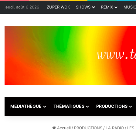
jeudi, août 6 2026
ZUPER WOK
SHOWS
REMIX
MUSI
MEDIATHÈQUE
THÉMATIQUES
PRODUCTIONS
Accueil
/
PRODUCTIONS
/
LA RADIO
/
LES