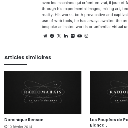
avec les machines qui créent en vrai, il joue et
through his experimental images, mixing art, t
reality. His works, both provocative and captiva
use of web tools, he has always awaited the arriv
bespoke animated worlds or unfamiliar virtual u
We
Fa
X
Lin
Fli
Yo
Ins
bsi
ce
ke
ckr
uT
tag
te
bo
din
ub
ra
Articles similaires
ok
e
m
Dominique Renson
Les Poupées de Pa
Blanca Li
10 février 2014