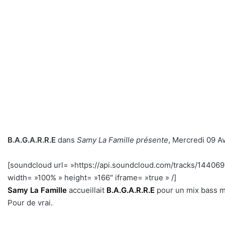
B.A.G.A.R.R.E
dans
Samy La Famille présente
, Mercredi 09 Av
[soundcloud url= »https://api.soundcloud.com/tracks/1440
width= »100% » height= »166″ iframe= »true » /]
h
Samy La Famille
accueillait
B.A.G.A.R.R.E
pour un mix bass m
Pour de vrai.