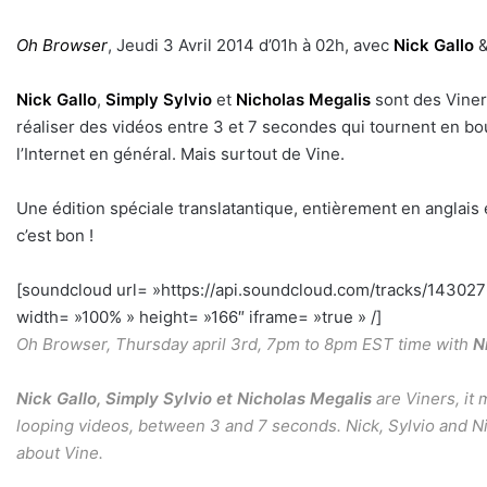
Oh Browser
, Jeudi 3 Avril 2014 d’01h à 02h, avec
Nick Gallo
Nick Gallo
,
Simply Sylvio
et
Nicholas Megalis
sont des Viners
réaliser des vidéos entre 3 et 7 secondes qui tournent en bo
l’Internet en général. Mais surtout de Vine.
Une édition spéciale translatantique, entièrement en anglais
c’est bon !
[soundcloud url= »https://api.soundcloud.com/tracks/1430
width= »100% » height= »166″ iframe= »true » /]
h
Oh Browser, Thursday april 3rd, 7pm to 8pm EST time with
N
Nick Gallo
,
Simply Sylvio
et Nicholas Megalis
are Viners, it 
looping videos, between 3 and 7 seconds. Nick, Sylvio and Nich
about Vine.