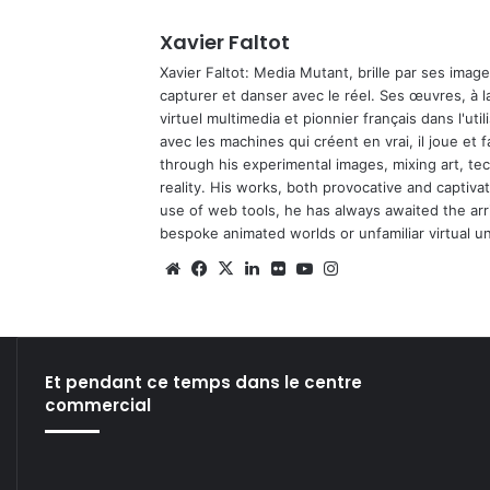
Xavier Faltot
Xavier Faltot: Media Mutant, brille par ses imag
capturer et danser avec le réel. Ses œuvres, à 
virtuel multimedia et pionnier français dans l'utili
avec les machines qui créent en vrai, il joue et
through his experimental images, mixing art, t
reality. His works, both provocative and captiva
use of web tools, he has always awaited the arriv
bespoke animated worlds or unfamiliar virtual u
We
Fa
X
Lin
Fli
Yo
Ins
bsi
ce
ke
ckr
uT
tag
te
bo
din
ub
ra
ok
e
m
Et pendant ce temps dans le centre
commercial