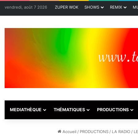
vendredi, août 7 2026
ZUPER WOK
SHOWS
REMIX
MU
MEDIATHÈQUE
THÉMATIQUES
PRODUCTIONS
Accueil
/
PRODUCTIONS
/
LA RADIO
/
L