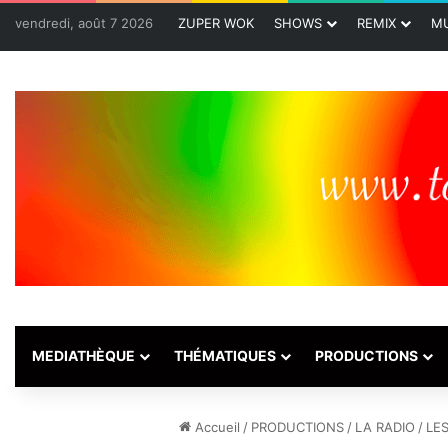
vendredi, août 7 2026
ZUPER WOK
SHOWS
REMIX
MU
MEDIATHÈQUE
THÉMATIQUES
PRODUCTIONS
Accueil
/
PRODUCTIONS
/
LA RADIO
/
LE