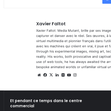
Xavier Faltot
Xavier Faltot: Media Mutant, brille par ses imag
capturer et danser avec le réel. Ses œuvres, à 
virtuel multimedia et pionnier français dans l'utili
avec les machines qui créent en vrai, il joue et
through his experimental images, mixing art, t
reality. His works, both provocative and captiva
use of web tools, he has always awaited the arriv
bespoke animated worlds or unfamiliar virtual u
We
Fa
X
Lin
Fli
Yo
Ins
bsi
ce
ke
ckr
uT
tag
te
bo
din
ub
ra
ok
e
m
Et pendant ce temps dans le centre
commercial